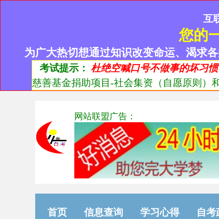
互
您的
为广大热切想通过知识改变命运、渴求各
考试提示：
杜绝空喊口号不做事的坏习惯
慈善基金捐助项目-社会集资（自愿原则）和
网站联盟广告：
首页
信息查询
学习心得
自考