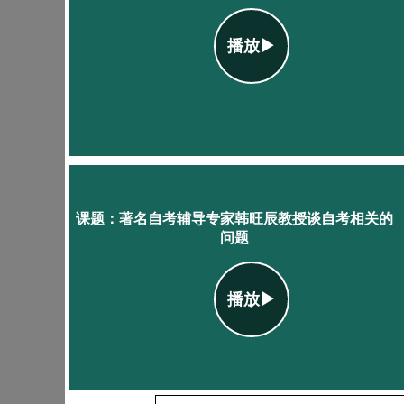
播放▶
课题：著名自考辅导专家韩旺辰教授谈自考相关的
问题
播放▶