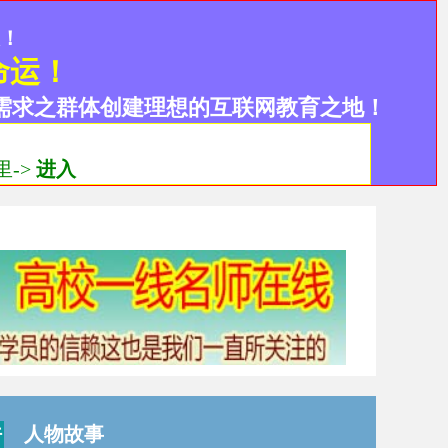
设！
命运！
需求之群体创建理想的互联网教育之地！
->
进入
人物故事
行