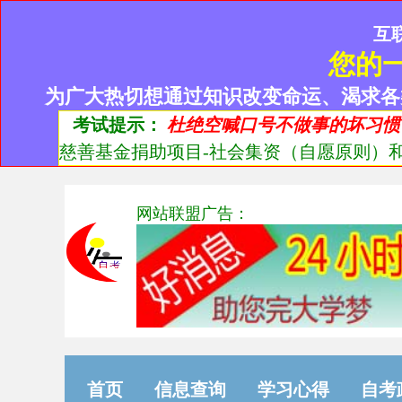
互
您的
为广大热切想通过知识改变命运、渴求各
考试提示：
杜绝空喊口号不做事的坏习惯
慈善基金捐助项目-社会集资（自愿原则）和
网站联盟广告：
首页
信息查询
学习心得
自考